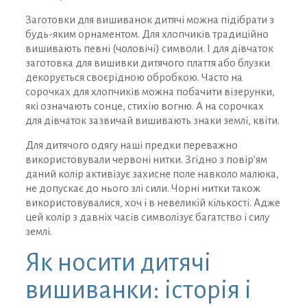
Заготовки для вишиванок дитячі можна підібрати з
будь-яким орнаментом. Для хлопчиків традиційно
вишивають певні (чоловічі) символи. І для дівчаток
заготовка для вишивки дитячого плаття або блузки
декорується своєрідною обробкою. Часто на
сорочках для хлопчиків можна побачити візерунки,
які означають сонце, стихію вогню. А на сорочках
для дівчаток зазвичай вишивають знаки землі, квіти.
Для дитячого одягу наші предки переважно
використовували червоні нитки. Згідно з повір’ям
даний колір активізує захисне поле навколо малюка,
не допускає до нього злі сили. Чорні нитки також
використовувалися, хоч і в невеликій кількості. Адже
цей колір з давніх часів символізує багатство і силу
землі.
Як носити дитячі
вишиванки: історія і