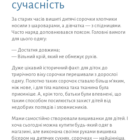
сучасність
За старих часів вишиті дитячі сорочки хлопчики
носили з шароварами, а дівчатка — з спідницями.
Часто наряд доповнювався поясом. Головні вимоги
для цього одягу:
— Достатня довжина;
— Вільний крій, який не обмежує рухів.
Дуже цікавий історичний факт: для діток до
трирічного віку сорочки перешивали з дорослої
одягу. Полотно таких сорочок ставало більш м’яким,
ніж нове, і для тіла малюка така тканина була
приємніше. А, крім того, батьки були впевнені, що
таким способом посилюється захист дітей від
недобрих поглядів і зловмисників.
Мами самостійно створювали вишиванки для дітей. І
хоча сьогодні можна купити будь-який одяг в
магазині, але виконана своїми руками вишивка
бісером на дитячих сукнях, сорочках — найцінніша.