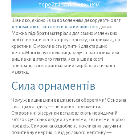
перейти за посиланням
Швидко, якісно і з задоволенням декорувати одяг
допомагають заготовки для вишиванок
дитячі.
Можна підібрати матеріали для самих маленьких,
щоб створити неповторну сорочку, наприклад, на
хрестини. Є можливість купити і для старших
деток.Многіх рукодільниць залучає заготовка для
вишивки дитячого плаття, яка в швидкості
превращатся в оригінальний виріб для стильної
малятка.
Сила орнаментів
Чому ж вишиванки вважаються оберегами? Основна
сила цього одягу — це древні орнаменти.
Старовинні візерунки встановлюють невидимий
зв’язок сучасних людей з уміннями, знаннями, вірою
предків. Символіка оздоблень покликана залучати
позитивну енергію, а від усілякого негативу —