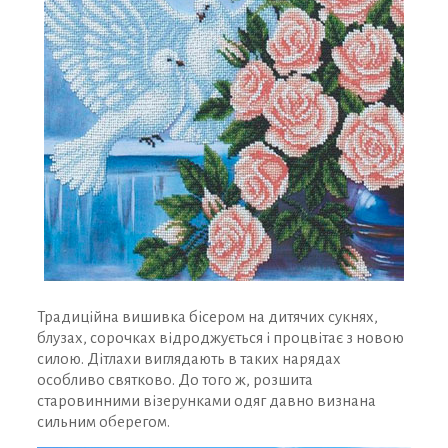
Традиційна вишивка бісером на дитячих сукнях,
блузах, сорочках відроджується і процвітає з новою
силою. Дітлахи виглядають в таких нарядах
особливо святково. До того ж, розшита
старовинними візерунками одяг давно визнана
ЗАРЕЄСТРУВАТИСЯ ТА ОТРИМАТИ ДОСТУП
сильним оберегом.
ДО ДИСКОНТНОЇ ПРОГРАМИ