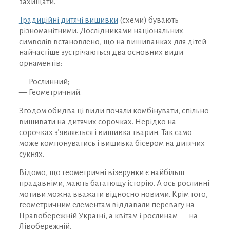
захищати.
Традиційні дитячі вишивки
(схеми) бувають
різноманітними. Дослідниками національних
символів встановлено, що на вишиванках для дітей
найчастіше зустрічаються два основних види
орнаментів:
— Рослинний;
— Геометричний.
Згодом обидва ці види почали комбінувати, спільно
вишивати на дитячих сорочках. Нерідко на
сорочках з’являється і вишивка тварин. Так само
може компонуватись і вишивка бісером на дитячих
сукнях.
Відомо, що геометричні візерунки є найбільш
прадавніми, мають багатющу історію. А ось рослинні
мотиви можна вважати відносно новими. Крім того,
геометричним елементам віддавали перевагу на
Правобережній Україні, а квітам і рослинам — на
Лівобережній.