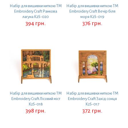
Набір для вишивки ниткою ТМ
Набір для вишивки ниткою ТМ
Embroidery Craft Ранкова
Embroidery Craft Вечір біля
лагуна K2S-020
моря K2S-019
394
грн.
376
грн.
Набір для вишивки ниткою ТМ
Набір для вишивки ниткою ТМ
Embroidery Craft Лісовий міст
Embroidery Craft Захід сонця
K2S-018
K2S-017
398
грн.
372
грн.