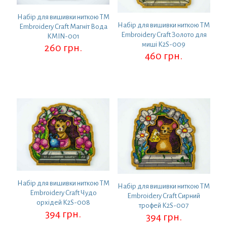
Набір для вишивки ниткою ТМ
Набір для вишивки ниткою ТМ
Embroidery Craft Магніт Вода
Embroidery Craft Золото для
KMIN-001
миші K2S-009
260
грн.
460
грн.
Набір для вишивки ниткою ТМ
Набір для вишивки ниткою ТМ
Embroidery Craft Чудо
Embroidery Craft Сирний
орхідей K2S-008
трофей K2S-007
394
грн.
394
грн.