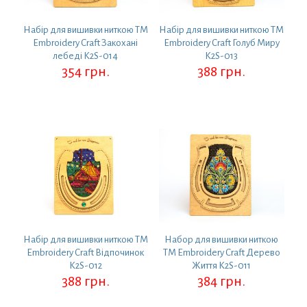
Набір для вишивки ниткою ТМ
Набір для вишивки ниткою ТМ
Embroidery Craft Закохані
Embroidery Craft Голуб Миру
лебеді K2S-014
K2S-013
354
грн.
388
грн.
Набір для вишивки ниткою ТМ
Набор для вишивки ниткою
Embroidery Craft Відпочинок
ТМ Embroidery Craft Дерево
K2S-012
Життя K2S-011
388
грн.
384
грн.