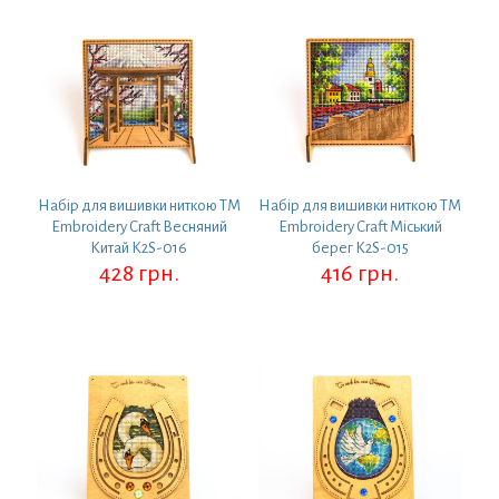
Набір для вишивки ниткою ТМ
Набір для вишивки ниткою ТМ
Embroidery Craft Весняний
Embroidery Craft Міський
Китай K2S-016
берег K2S-015
428
грн.
416
грн.