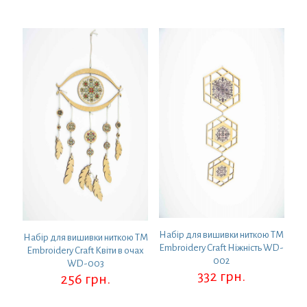
Набір для вишивки ниткою ТМ
Набір для вишивки ниткою ТМ
Embroidery Craft Ніжність WD-
Embroidery Craft Квіти в очах
002
WD-003
332
грн.
256
грн.