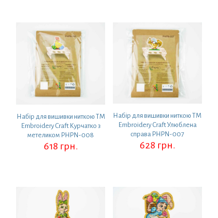
Набір для вишивки ниткою ТМ
Набір для вишивки ниткою ТМ
Embroidery Craft Улюблена
Embroidery Craft Курчатко з
справа PHPN-007
метеликом PHPN-008
628
грн.
618
грн.