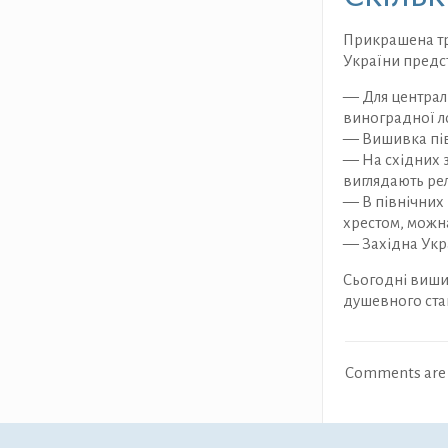
Прикрашена тр
України предст
— Для централ
виноградної л
— Вишивка півд
— На східних з
виглядають рел
— В північних
хрестом, можна
— Західна Укра
Сьогодні виши
душевного ста
Comments are 