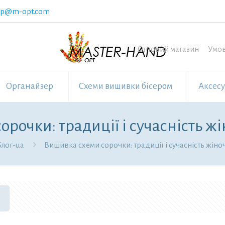
op@m-opt.com
Оптовий магазин
Умов
Органайзер
Схеми вишивки бісером
Аксес
рочки: традиції і сучасність 
Блог-ua
Вишивка схеми сорочки: традиції і сучасність жін