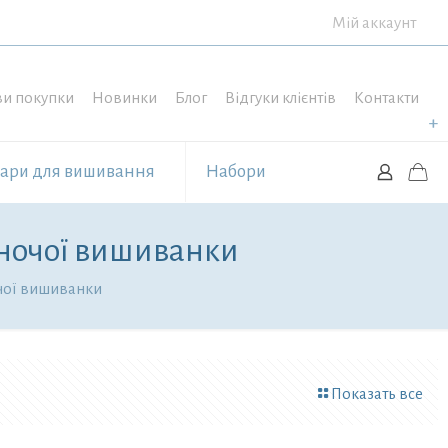
Мій аккаунт
и покупки
Новинки
Блог
Відгуки клієнтів
Контакти
уари для вишивання
Набори
жіночої вишиванки
очої вишиванки
Показать все