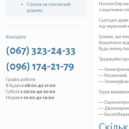
Носити білу ви
Стрічка на спасівский
з ошатними спі
рушник.
Сьогодні дуже 
під червоний к
Цікаво, що виш
Контакти
блакитного від
(067) 323-24-33
будь-якому пол
Традиційні орн
(096) 174-21-79
— Геометричн
— Рослинний;
Графік роботи
— Зооморфний
В будні
з 08:00 до 21:00
Субота
з 09:00 до 20:00
Одна вишиванка
Неділя
з 10:00 до 19:00
— Одноколірни
— Двоколірний
— Багатобарвн
Скільк