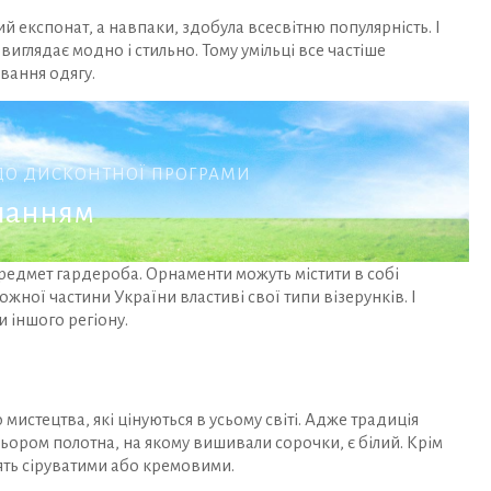
експонат, а навпаки, здобула всесвітню популярність. І
иглядає модно і стильно. Тому умільці все частіше
вання одягу.
 ДО ДИСКОНТНОЇ ПРОГРАМИ
иланням
редмет гардероба. Орнаменти можуть містити в собі
жної частини України властиві свої типи візерунків. І
 іншого регіону.
истецтва, які цінуються в усьому світі. Адже традиція
льором полотна, на якому вишивали сорочки, є білий. Крім
ять сіруватими або кремовими.