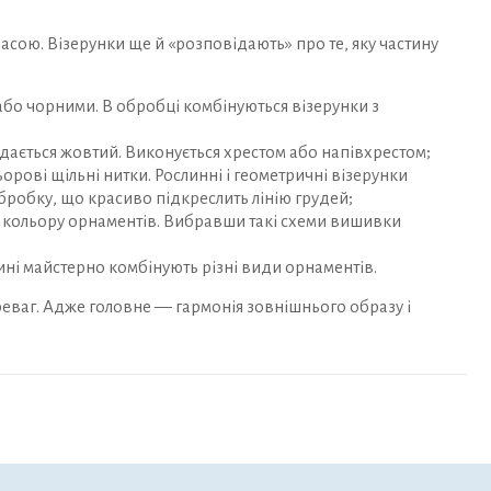
ою. Візерунки ще й «розповідають» про те, яку частину
бо чорними. В обробці комбінуються візерунки з
дається жовтий. Виконується хрестом або напівхрестом;
рові щільні нитки. Рослинні і геометричні візерунки
бробку, що красиво підкреслить лінію грудей;
 кольору орнаментів. Вибравши такі схеми вишивки
ні майстерно комбінують різні види орнаментів.
еваг. Адже головне — гармонія зовнішнього образу і