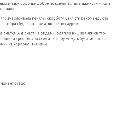
ь-якому віку. Сорочки добре поєднуються як з джинсами, так і
 догляді.
г символізувала печаль і скорботу. Стилісти рекомендують
 — і образ буде яскравим, що не похмурим.
дівчатка. А дівчата на виданні одягали вишиванки світло-
 вишивки хрестом або схеми з бісеру можуть бути вишиті на
очки на червоної тканини.
рнамент буває: