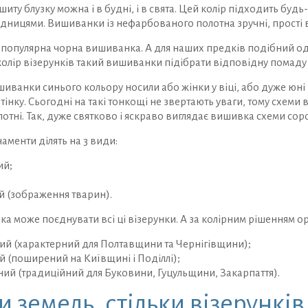
шиту блузку можна і в будні, і в свята. Цей колір підходить буд
дницями. Вишиванки із нефарбованого полотна зручні, прості в
популярна чорна вишиванка. А для наших предків подібний одя
олір візерунків такий вишиванки підібрати відповідну помаду
иванки синього кольору носили або жінки у віці, або дуже юні 
тінку. Сьогодні на такі тонкощі не звертають уваги, тому схеми
отні. Так, дуже святково і яскраво виглядає вишивка схеми сор
аменти ділять на 3 види:
ий;
 (зображення тварин).
 може поєднувати всі ці візерунки. А за колірним рішенням о
й (характерний для Полтавщини та Чернігівщини);
 (поширений на Київщині і Поділлі);
ий (традиційний для Буковини, Гуцульщини, Закарпаття).
и земель, стільки візерунків