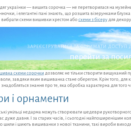
яг українки — вишита сорочка — не перетворилася на музейний 
ночки, і елегантні пані знають, що розшита візерунками блузка в
кі вибрати схеми вишивки хрестом або
схеми з бісеру
для декору
ЗАРЕЄСТРУВАТИСЯ ТА ОТРИМАТИ ДОСТУП
перейти за пос
шивка схеми сорочки
дозволяє не тільки створити вишуканий п
воли, завдяки яким вишиванка стане оберегом. Крім того, для ко
надобляться знання про те, яка обробка характерна для того чи
ри і орнаменти
ські умільці недарма можуть створювати шедеври рукотворного м
с дуже давня. І за старих часів, і сьогодні найпоширенішим ко
то шили і шиють вишиванки з нової тканини, такі вироби виход