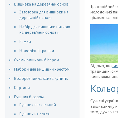
Вишивка на деревяній основі.
Традиційний од
Заготовка для вишивки на
молоденькі пан
деревяній основі.
цікавляться, я
Набір для вишивки ниткою
на дерев’яній основі.
Рамки.
Новорічні іграшки
Схеми вишивки бісером.
Відомо, що
ви
Набори для вишивки хрестом.
традиційні сим
вишивальниць з
Водорозчинна канва купити.
Кольо
Картини.
Рушник бісером.
Сучасні україн
Рушник пасхальний.
вишивання у на
того, дуже час
Рушник на спаса.