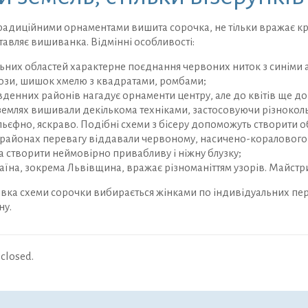
адиційними орнаментами вишита сорочка, не тільки вражає крас
авляє вишиванка. Відмінні особливості:
ьних областей характерне поєднання червоних ниток з синіми а
ози, шишок хмелю з квадратами, ромбами;
енних районів нагадує орнаменти центру, але до квітів ще до
емлях вишивали декількома техніками, застосовуючи різнокольо
ьєфно, яскраво. Подібні схеми з бісеру допоможуть створити о
 районах перевагу віддавали червоному, насичено-коралового
 створити неймовірно привабливу і ніжну блузку;
їна, зокрема Львівщина, вражає різноманіттям узорів. Майстри
вка схеми сорочки вибирається жінками по індивідуальних пер
ну.
closed.