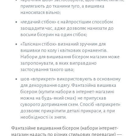
прилягають до тканини туго, а вишивка
наносилася вільно;
«ледачий стібок» є найпростішим способом
заощадити час, адже дозволяє нанизати до
восьми бісерин на один стібок;
«Талісман стібок» визнаний зручним для
вишивки по колу і квіткових орнаментів.
Набори для вишивання бісером магазин може
запропонувати, в яких виправдано
застосування такого шва;
шов «вприкреп» використовують в основному
для декорування одягу. Фантазійна вишивка
бісером (купити набори в інтернет-магазині
можна на будь-який смак) не припускав
суворого дотримання схем. Спосіб «вприкреп»
дозволяє прикріпити деталі прикраси, а при
необхідності їх зняти.
Фантазійне вишивання бісером (набори інтернет-
магазин надасть по різних стильових перевагам) —