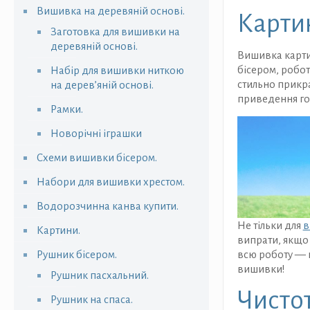
Вишивка на деревяній основі.
Картин
Заготовка для вишивки на
деревяній основі.
Вишивка картин
бісером, робот
Набір для вишивки ниткою
стильно прикра
на дерев’яній основі.
приведення го
Рамки.
Новорічні іграшки
Схеми вишивки бісером.
Набори для вишивки хрестом.
Водорозчинна канва купити.
Не тільки для
в
Картини.
випрати, якщо 
Рушник бісером.
всю роботу — 
вишивки!
Рушник пасхальний.
Чистот
Рушник на спаса.