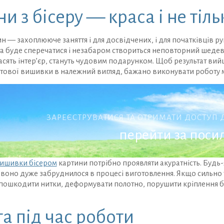
и з бісеру — краса і не тіль
 — захоплююче заняття і для досвідчених, і для початківців ру
а буде сперечатися і незабаром створиться неповторний шедев
сять інтер’єр, стануть чудовим подарунком. Щоб результат вий
тової вишивки в належний вигляд, бажано виконувати роботу 
ЗАРЕЄСТРУВАТИСЯ ТА ОТРИМАТИ ДОСТУП
перейти за пос
ишивки бісером
картини потрібно проявляти акуратність. Будь
воно дуже забруднилося в процесі виготовлення. Якщо сильно 
пошкодити нитки, деформувати полотно, порушити кріплення біс
а під час роботи