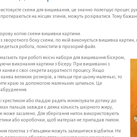
стовуєте схеми для вишивання, це значно полегшує процес рукод
 протираються на місцях згинів, можуть розірватися. Тому баж
ьорову копію схеми вишивки картини.
 із зворотного боку схеми, по якій виконується вишивка картин,
ї ведеться робота, помістити в прозорий файл.
магають при роботі якісні набори для вишивання бісером,
уючи виконання картини з бісеру. При вишиванні з
канви є свої секрети акуратності процесу. Якщо
 канва великих розмірів, а пяльци при цьому маленькі, то
ити краю за допомогою маленьких шпильок. Це
забруднення.
 хрестиком або гладдю радять мінімізувати дотику до
иках пальців завжди є деяка кількість шкірного жиру,
е може засалено. Для зберігання ниток використовують
етики або коробочки, щоб матеріал не припадав пилом.
ення полотна з п’яльцями можуть залишитися відбитки. Не