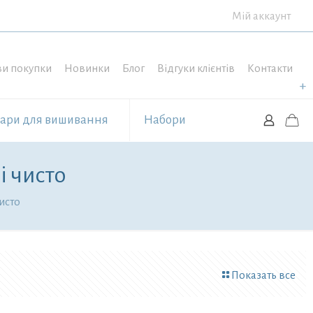
Мій аккаунт
и покупки
Новинки
Блог
Відгуки клієнтів
Контакти
уари для вишивання
Набори
і чисто
исто
Показать все