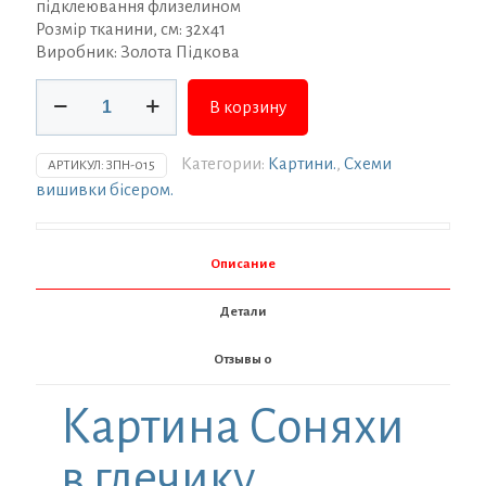
підклеювання флизелином
Розмір тканини, см: 32х41
Виробник: Золота Підкова
Количество
В корзину
товара
Заготовка
для
Категории:
Картини.
,
Схеми
АРТИКУЛ:
ЗПН-015
вишивки
вишивки бісером.
ТМ
Золота
Підкова
Описание
Соняхи
в
Детали
глечику
ЗПН-015
Отзывы
0
Картина Соняхи
в глечику