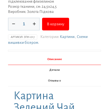
підклеювання флизелином
Розмір тканини, см: 24,5х24,5
Виробник: Золота Підкова
Количество
В корзину
товара
Заготовка
для
Категории:
Картини.
,
Схеми
АРТИКУЛ:
ЗПН-017
вишивки
вишивки бісером.
ТМ
Золота
Підкова
Описание
Зелений
Чай
Детали
ЗПН-017
Отзывы
0
Картина
Зелений Чай