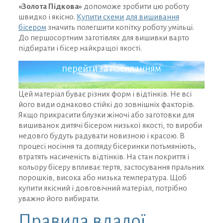
«Золота Підкова»
допоможе зробити цю роботу
швидко і якісно.
Купити схеми для вишивання
бісером
значить полегшити копітку роботу умільці.
До першосортним заготівлях для вишивки варто
ЗАРЕЄСТРУВАТИСЯ ТА ОТРИМАТИ ДОСТУП
підбирати і бісер найкращої якості.
ДО ДИСКОНТНОЇ ПРОГРАМИ
перейти за посиланням
Цей матеріал буває різних форм і відтінків. Не всі
його види однаково стійкі до зовнішніх факторів.
Якщо прикрасити блузки жіночі або заготовки для
вишиванок дитячі бісером низької якості, то вироби
недовго будуть радувати новизною і красою. В
процесі носіння та догляду бісеринки потьмяніють,
втратять насиченість відтінків. На стан покриття і
кольору бісеру впливає тертя, застосування пральних
порошків, висока або низька температура. Щоб
купити якісний і довговічний матеріал, потрібно
уважно його вибирати.
Правила вдалої