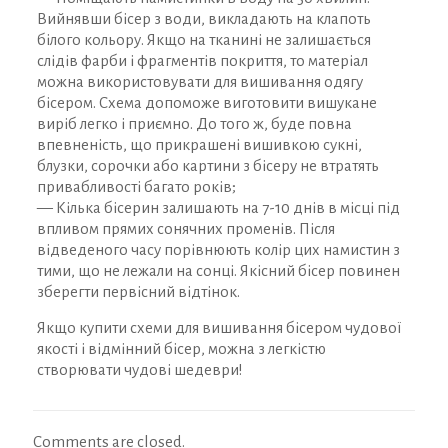
Вийнявши бісер з води, викладають на клапоть
білого кольору. Якщо на тканині не залишається
слідів фарби і фрагментів покриття, то матеріал
можна використовувати для вишивання одягу
бісером. Схема допоможе виготовити вишукане
виріб легко і приємно. До того ж, буде повна
впевненість, що прикрашені вишивкою сукні,
блузки, сорочки або картини з бісеру не втратять
привабливості багато років;
— Кілька бісерин залишають на 7-10 днів в місці під
впливом прямих сонячних променів. Після
відведеного часу порівнюють колір цих намистин з
тими, що не лежали на сонці. Якісний бісер повинен
зберегти первісний відтінок.
Якщо купити схеми для вишивання бісером чудової
якості і відмінний бісер, можна з легкістю
створювати чудові шедеври!
Comments are closed.