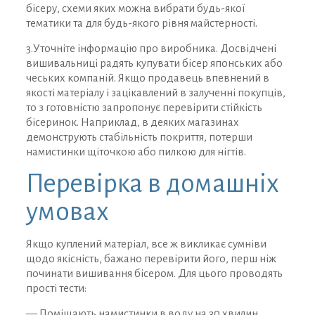
бісеру, схеми яких можна вибрати будь-якої
тематики та для будь-якого рівня майстерності.
3.Уточніте інформацію про виробника. Досвідчені
вишивальниці радять купувати бісер японських або
чеських компаній. Якщо продавець впевнений в
якості матеріалу і зацікавлений в залученні покупців,
то з готовністю запропонує перевірити стійкість
бісеринок. Наприклад, в деяких магазинах
демонструють стабільність покриття, потерши
намистинки щіточкою або пилкою для нігтів.
Перевірка в домашніх
умовах
Якщо куплений матеріал, все ж викликає сумніви
щодо якісність, бажано перевірити його, перш ніж
починати вишивання бісером. Для цього проводять
прості тести:
— Поміщають намистинки в воду на 30 хвилин.