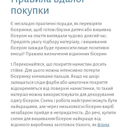
покупки
Є нескладні практичні поради, як перевіряти
бісеринки, щоб готові блузки дитячі або вишивка
бісером на плаття виглядали чудово довгий час.
Приділіть увагу підбору матеріалу, і вишивання
бісером завжди буде приносити лише позитивні
емоції! Правила визначення відмінних бісерин:
1.Переконайтеся, що покриття намистин досить
стійке. Для цього можна інтенсивно потерти
бісеринку кінчиками пальців. Якщо на шкірі
залишаться сліди фарби або шматочки покриття
відокремляться від поверхні намистинки, то такий
матеріал можна використовувати для декорування
одягу бісером. Схема і робота майстрині можуть бути
найкращими, але через низькоякісні бісерин виріб
незабаром прийде в непридатність. До речі, купити
схеми для вишивання бісером найкраще від
відомого виробника заготовок (такого, як
фірма