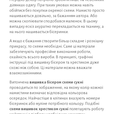
ділянках одягу. При таких умовах можна навіть
обійтися без покупки окремої схеми. Намисто просто
нашиваються довільно, за бажанням автора. Або
можна скопіювати сподобався малюнок. В цьому
випадку ескіз акуратно перекладається на тканину, а
на нього нашивається бісеринки.
А якщо є бажання створити більш складне і розкішну
прикрасу, то схеми необхідні. Саме ці матеріали
забезпечують професійне виконання роботи,
охайність всього вироби. В принципі, графічні
інструкції під вишивку бісером та хрестиком дуже
схожі між собою. Ці матеріали можна вважати
взаємозамінними.
Витончена
вишивка бісером схеми сукні
проводиться по зображенню, на якому колір кожної
намистини визначає відповідна кольорова
осередок. Найчастіше в клітинах вказують номери
бісеринок або муліне потрібного кольору. Подібні
схеми вишивок хрестиком сукні
полегшують роботу