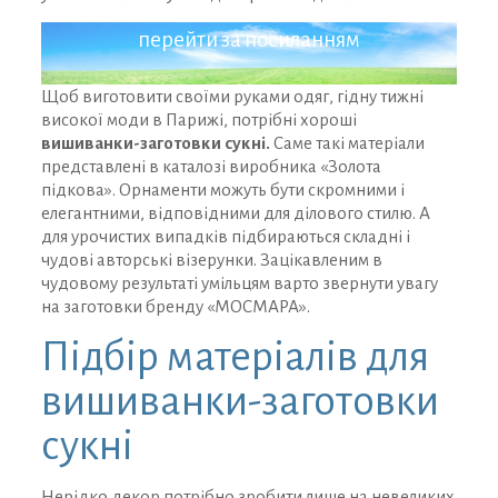
ДО ДИСКОНТНОЇ ПРОГРАМИ
перейти за посиланням
Щоб виготовити своїми руками одяг, гідну тижні
високої моди в Парижі, потрібні хороші
вишиванки-заготовки сукні.
Саме такі матеріали
представлені в каталозі виробника «Золота
підкова». Орнаменти можуть бути скромними і
елегантними, відповідними для ділового стилю. А
для урочистих випадків підбираються складні і
чудові авторські візерунки. Зацікавленим в
чудовому результаті умільцям варто звернути увагу
на заготовки бренду «МОСМАРА».
Підбір матеріалів для
вишиванки-заготовки
сукні
Нерідко декор потрібно зробити лише на невеликих