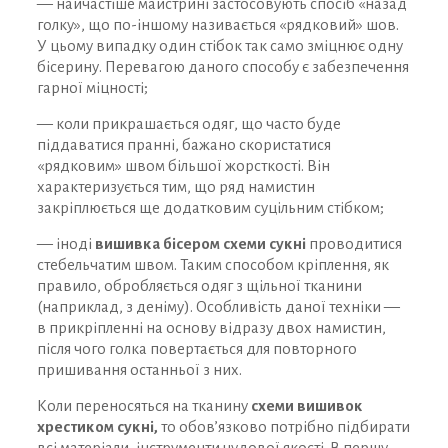
— найчастіше майстрині застосовують спосіб «назад
голку», що по-іншому називається «рядковий» шов.
У цьому випадку один стібок так само зміцнює одну
бісерину. Перевагою даного способу є забезпечення
гарної міцності;
— коли прикрашається одяг, що часто буде
піддаватися пранні, бажано скористатися
«рядковим» швом більшої жорсткості. Він
характеризується тим, що ряд намистин
закріплюється ще додатковим суцільним стібком;
— іноді
вишивка бісером схеми сукні
проводитися
стебельчатим швом. Таким способом кріплення, як
правило, обробляється одяг з щільної тканини
(наприклад, з деніму). Особливість даної техніки —
в прикріпленні на основу відразу двох намистин,
після чого голка повертається для повторного
пришивання останньої з них.
Коли переносяться на тканину
схеми вишивок
хрестиком сукні,
то обов’язково потрібно підбирати
всі матеріали, інструменти чудової якості. В першу