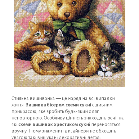
Стильна вишиванка — це наряд на всі випадки
життя.
Вишивка бісером схеми сукні
є дивним
прикрасою, яке зробить будь-який одяг
неповторною. Особливу цінність знаходять речі, на
які
схеми вишивок хрестиком сукні
переносяться
вручну. І тому знамениті дизайнери не обходять
ЗАРЕЄСТРУВАТИСЯ ТА ОТРИМАТИ ДОСТУП
увагою такі вишукані декоративні деталі.