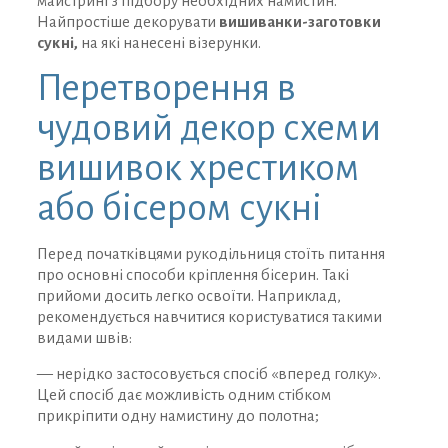
майстрині з підбору необхідних намистин.
Найпростіше декорувати
вишиванки-заготовки
сукні,
на які нанесені візерунки.
Перетворення в
чудовий декор схеми
вишивок хрестиком
або бісером сукні
Перед початківцями рукодільниця стоїть питання
про основні способи кріплення бісерин. Такі
прийоми досить легко освоїти. Наприклад,
рекомендується навчитися користуватися такими
видами швів:
— нерідко застосовується спосіб «вперед голку».
Цей спосіб дає можливість одним стібком
прикріпити одну намистину до полотна;