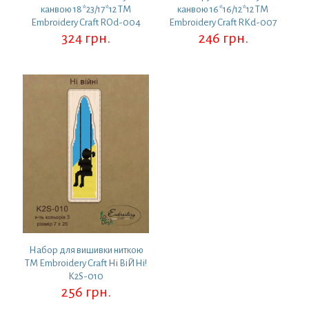
канвою 18*23/17*12 ТМ
канвою 16*16/12*12 ТМ
Embroidery Craft ROd-004
Embroidery Craft RKd-007
324
грн.
246
грн.
Набор для вишивки ниткою
ТМ Embroidery Craft Ні ВіЙНі!
K2S-010
256
грн.