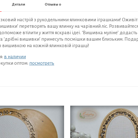
Детали
Отзывы
0
азковий настрій з рукодельними ялинковими іграшками! Оживіть
ишивки’ перетворять вашу ялинку на чарівний ліс. Розвивайтеся
опоможе втілити у життя яскраві ідеї. ‘Вишивка муліне’ додаст
а ‘дрібні вишивки’ принесуть посмішки вашим близьким. Подар
 вишивкою на кожній ялинковій іграшці!
я:
в наличии
окупки оптом:
посмотреть