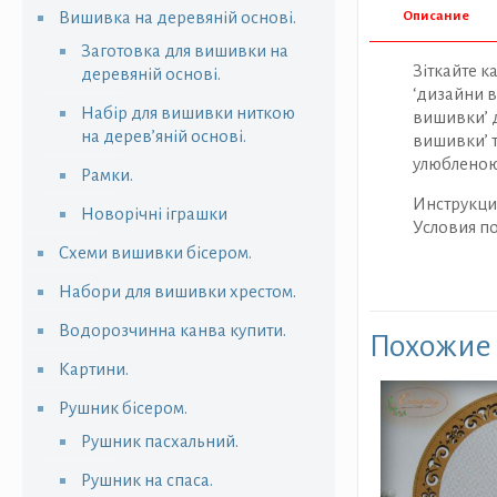
Вишивка на деревяній основі.
Описание
Заготовка для вишивки на
Зіткайте к
деревяній основі.
‘дизайни в
Набір для вишивки ниткою
вишивки’ д
на дерев’яній основі.
вишивки’ т
улюбленою
Рамки.
Инструкци
Новорічні іграшки
Условия п
Схеми вишивки бісером.
Набори для вишивки хрестом.
Водорозчинна канва купити.
Похожие
Картини.
Рушник бісером.
Рушник пасхальний.
Рушник на спаса.