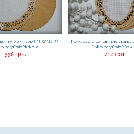
натягнутою канвою 31*31/23*23 ТМ
Рамка овальна з натягнутою канвою
oidery Craft RKd-001
Embroidery Craft ROd-
596
грн.
212
грн.