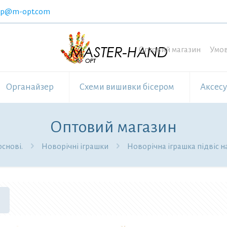
op@m-opt.com
Оптовий магазин
Умов
Органайзер
Схеми вишивки бісером
Аксес
Оптовий магазин
снові.
Новорічні іграшки
Новорічна іграшка підвіс н