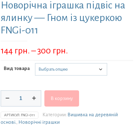
Новорічна іграшка підвіс на
ялинку — Гном із цукеркою
FNGi-011
Диапазон
144
грн.
–
300
грн.
цен:
144 грн.
Вид товара
–
300 грн.
Количество
В корзину
товара
Новорічна
іграшка
Категории:
Вишивка на деревяній
АРТИКУЛ:
FNGI-011
підвіс
основі.
,
Новорічні іграшки
на
ялинку
-