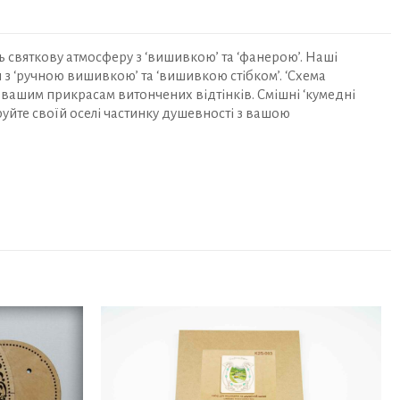
Гном
із
цукеркою
 святкову атмосферу з ‘вишивкою’ та ‘фанерою’. Наші
FNGi-
 з ‘ручною вишивкою’ та ‘вишивкою стібком’. ‘Схема
011
ь вашим прикрасам витончених відтінків. Смішні ‘кумедні
уйте своїй оселі частинку душевності з вашою