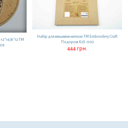
Набір для вишивки ниткою ТМ Embroidery Craft
 12*16/8*12 ТМ
Подорож K2S-003
009
444
грн.