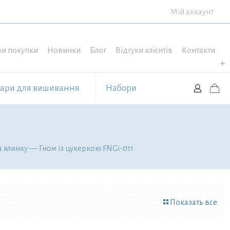
Мій аккаунт
и покупки
Новинки
Блог
Відгуки клієнтів
Контакти
уари для вишивання
Набори
а ялинку — Гном із цукеркою FNGi-011
Показать все