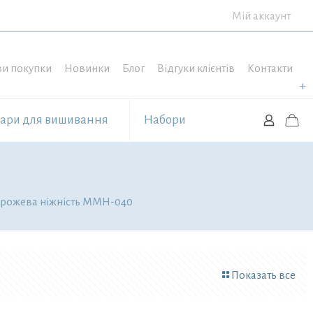
Мій аккаунт
и покупки
Новинки
Блог
Відгуки клієнтів
Контакти
уари для вишивання
Набори
 рожева ніжність ММН-040
Показать все