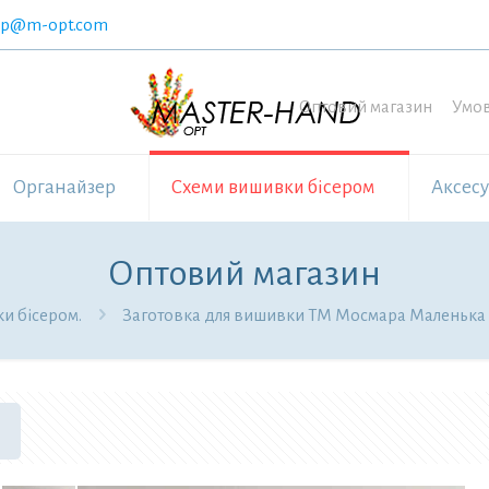
op@m-opt.com
Оптовий магазин
Умов
Органайзер
Схеми вишивки бісером
Аксес
Оптовий магазин
и бісером.
Заготовка для вишивки ТМ Мосмара Маленька