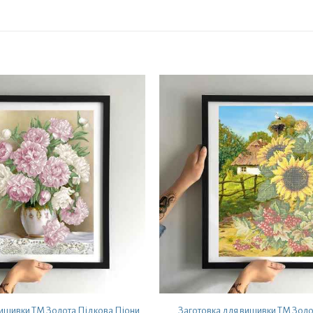
вишивки ТМ Золота Підкова Піони
Заготовка для вишивки ТМ Золо