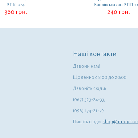
ЗПК-024
Батьківська хата ЗПП-
360
грн.
240
грн.
Наші контакти
Дзвони нам!
Щоденно с 8:00 до 20:00
Дзвоніть сюди:
(067) 323-24-33,
(096) 174-21-79
Пишіть сюди:
shop@m-opt.c