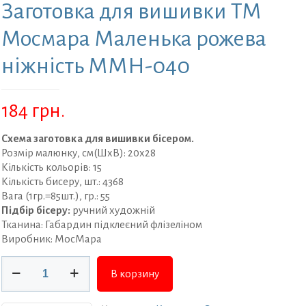
Заготовка для вишивки ТМ
Мосмара Маленька рожева
ніжність ММН-040
184
грн.
Схема заготовка для вишивки бісером.
Розмір малюнку, см(ШхВ): 20х28
Кількість кольорів: 15
Кількість бисеру, шт.: 4368
Вага (1гр.=85шт.), гр.: 55
Підбір бісеру:
ручний художній
Тканина: Габардин підклеєний флізеліном
Виробник: МосМара
Количество
В корзину
товара
Заготовка
для