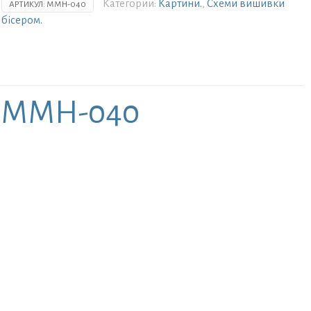
Категории:
Картини.
,
Схеми вишивки
АРТИКУЛ:
ММН-040
вишивки
бісером.
ТМ
Мосмара
Маленька
рожева
ніжність
ММН-040
ь ММН-040