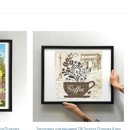
та Підкова
Заготовка для вишивки ТМ Золота Підкова Кава