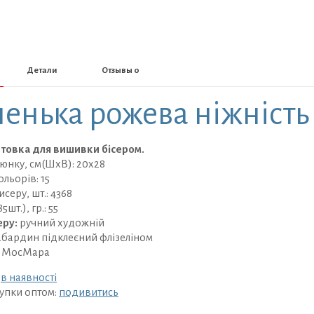
Детали
Отзывы
0
енька рожева ніжніст
отовка для вишивки бісером.
юнку, см(ШхВ): 20х28
ольорів: 15
исеру, шт.: 4368
5шт.), гр.: 55
еру:
ручний художній
абардин підклеєний флізеліном
: МосМара
:
в наявності
упки оптом:
подивитись