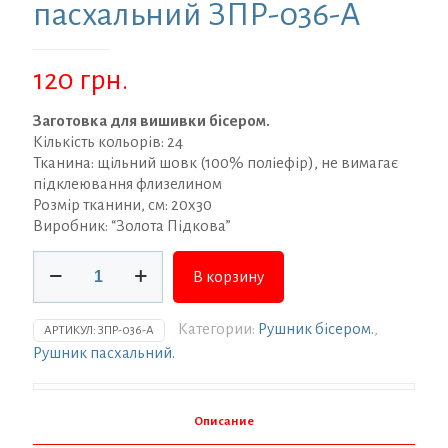
пасхальний ЗПР-036-А
120
грн.
Заготовка для вишивки бісером.
Кількість кольорів: 24
Тканина: щільний шовк (100% поліефір), не вимагає
підклеювання флизелином
Розмір тканини, см: 20х30
Виробник: “Золота Підкова”
Количество
В корзину
товара
Заготовка
для
Категории:
Рушник бісером.
,
АРТИКУЛ:
ЗПР-036-А
вишивки
Рушник пасхальний.
ТМ
Золота
Підкова
Описание
Рушник