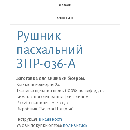
пасхальний
Детали
ЗПР-036-
А
Отзывы
0
Рушник
пасхальний
ЗПР-036-А
Заготовка для вишивки бісером.
Кількість кольорів: 24
Тканина: щільний шовк (100% поліефір), не
вимагає підклеювання флизелином
Розмір тканини, см: 20х30
Виробник: “Золота Підкова”
Інструкція:
в наявності
Умови покупки оптом:
подивитись