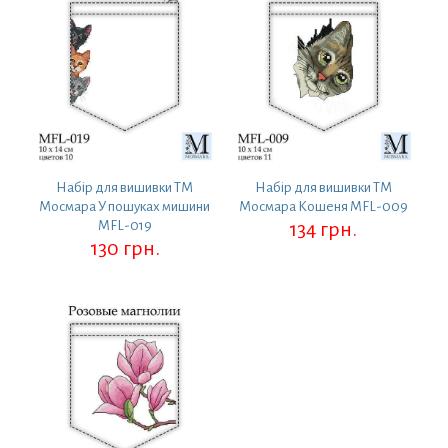
Набір для вишивки ТМ
Набір для вишивки ТМ
Мосмара У пошуках мишини
Мосмара Кошеня MFL-009
MFL-019
134
грн.
130
грн.