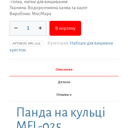
-голка, нитки для вишивання
Тканина: Водорозчинна канва 14 каунт
Виробник: МосМара
Количество
В корзину
товара
Набір
для
Категория:
Набори для вишивки
АРТИКУЛ:
MFL-025
вишивки
хрестом.
ТМ
Мосмара
Панда
Описание
на
кульці
Детали
MFL-
025
Отзывы
0
Панда на кульці
MFL-025