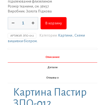
підклеювання флизелином
Розмір тканини, см: 39х57
Виробник: Золота Підкова
Количество
В корзину
товара
Заготовка
для
Категории:
Картини.
,
Схеми
АРТИКУЛ:
ЗПО-012
вишивки
вишивки бісером.
ТМ
Золота
Підкова
Описание
Пастир
ЗПО-012
Детали
Отзывы
0
Картина Пастир
ЗПО-012