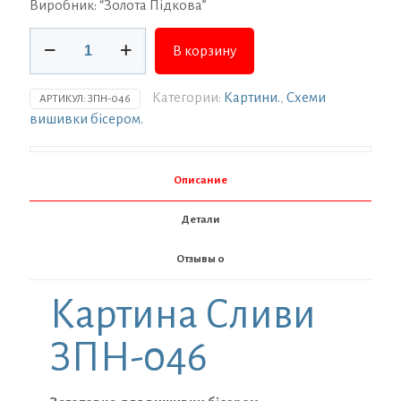
Виробник: “Золота Підкова”
Количество
В корзину
товара
Заготовка
для
Категории:
Картини.
,
Схеми
АРТИКУЛ:
ЗПН-046
вишивки
вишивки бісером.
ТМ
Золота
Підкова
Описание
Сливи
ЗПН-046
Детали
Отзывы
0
Картина Сливи
ЗПН-046