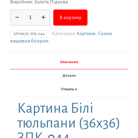
Виробник: Золота Підкова
Количество
В корзину
товара
Заготовка
для
Категории:
Картини.
,
Схеми
АРТИКУЛ:
ЗПК-044
вишивки
вишивки бісером.
ТМ
Золота
Підкова
Описание
Білі
тюльпани
Детали
(36х36)
ЗПК-044
Отзывы
0
Картина Білі
тюльпани (36х36)
ЗПК-044