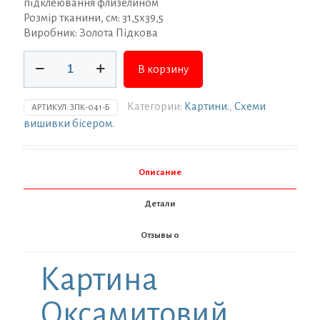
підклеювання флизелином
Розмір тканини, см: 31,5х39,5
Виробник: Золота Підкова
Количество
В корзину
товара
Заготовка
для
Категории:
Картини.
,
Схеми
АРТИКУЛ:
ЗПК-041-Б
вишивки
вишивки бісером.
ТМ
Золота
Підкова
Описание
Оксамитовий
цвіт
Детали
(триптих)
ЗПК-041-
Отзывы
0
Б
Картина
Оксамитовий