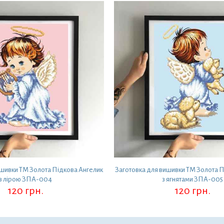
ишивки ТМ Золота Підкова Ангелик
Заготовка для вишивки ТМ Золота П
з лірою ЗПА-004
з ягнятами ЗПА-005
120
грн.
120
грн.