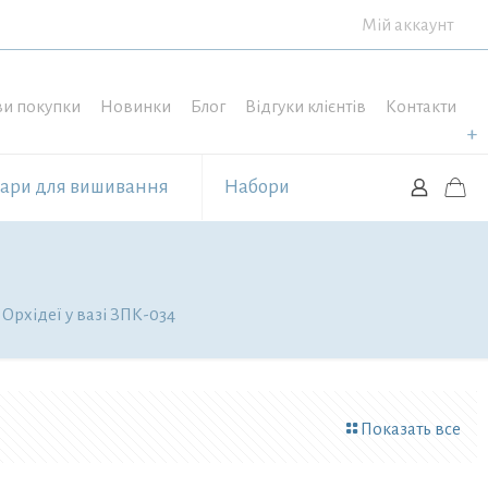
Мій аккаунт
и покупки
Новинки
Блог
Відгуки клієнтів
Контакти
уари для вишивання
Набори
Орхідеї у вазі ЗПК-034
Показать все