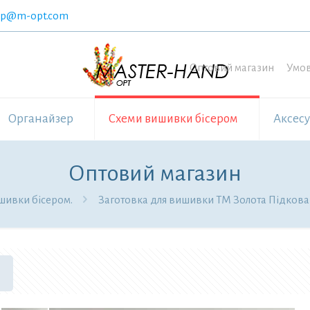
op@m-opt.com
Оптовий магазин
Умов
Органайзер
Схеми вишивки бісером
Аксес
Оптовий магазин
шивки бісером.
Заготовка для вишивки ТМ Золота Підкова 