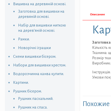
Вишивка на деревяній основі.
Заготовка для вишивки на
Описание
деревяній основі.
Набір для вишивки ниткою
Кар
на дерев’яній основі.
Рамки.
Заготовка
Кількість к
Новорічні іграшки
Тканина: 
Схеми вишивки бісером.
Розмір тка
Виробник:
Набори для вишивки хрестом.
Інструкція
Водорозчинна канва купити.
Умови пок
Картини.
Рушник бісером.
Рушник пасхальний.
Похожие
Рушник на спаса.