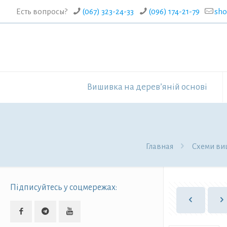
Есть вопросы?
(067) 323-24-33
(096) 174-21-79
sh
Вишивка на дерев’яній основі
Главная
Схеми ви
Підписуйтесь у соцмережах: