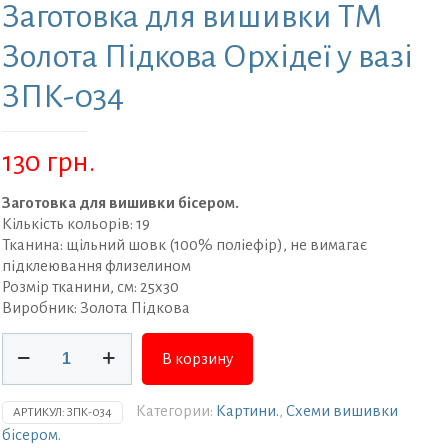
Заготовка для вишивки ТМ
Золота Підкова Орхідеї у вазі
ЗПК-034
130
грн.
Заготовка для вишивки бісером.
Кількість кольорів: 19
Тканина: щільний шовк (100% поліефір), не вимагає
підклеювання флизелином
Розмір тканини, см: 25х30
Виробник: Золота Підкова
Количество
В корзину
товара
Заготовка
для
Категории:
Картини.
,
Схеми вишивки
АРТИКУЛ:
ЗПК-034
вишивки
бісером.
ТМ