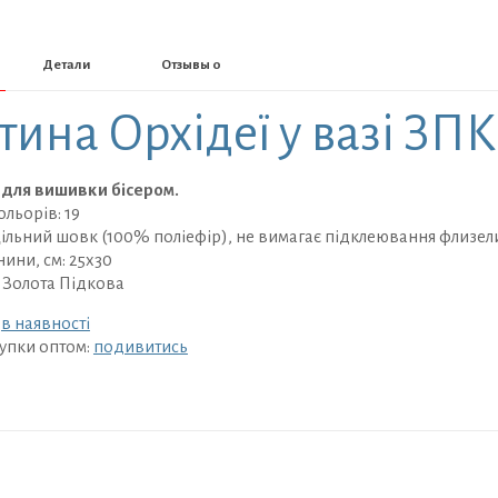
Детали
Отзывы
0
тина Орхідеї у вазі ЗП
 для вишивки бісером.
ольорів: 19
щільний шовк (100% поліефір), не вимагає підклеювання флизе
нини, см: 25х30
 Золота Підкова
:
в наявності
упки оптом:
подивитись