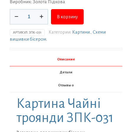
Виробник: Золота Підкова
Количество
В корзину
товара
Заготовка
для
Категории:
Картини.
,
Схеми
АРТИКУЛ:
ЗПК-031
вишивки
вишивки бісером.
ТМ
Золота
Підкова
Описание
Чайні
троянди
Детали
ЗПК-031
Отзывы
0
Картина Чайні
троянди ЗПК-031