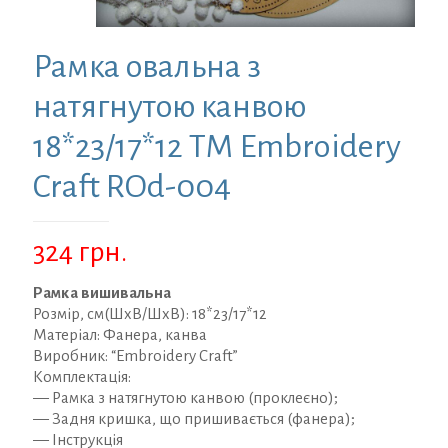
Рамка овальна з
натягнутою канвою
18*23/17*12 ТМ Embroidery
Craft ROd-004
324
грн.
Рамка вишивальна
Розмір, см(ШхВ/ШхВ): 18*23/17*12
Матеріал: Фанера, канва
Виробник: “Embroidery Craft”
Комплектація:
— Рамка з натягнутою канвою (проклеєно);
— Задня кришка, що пришивається (фанера);
— Інструкція