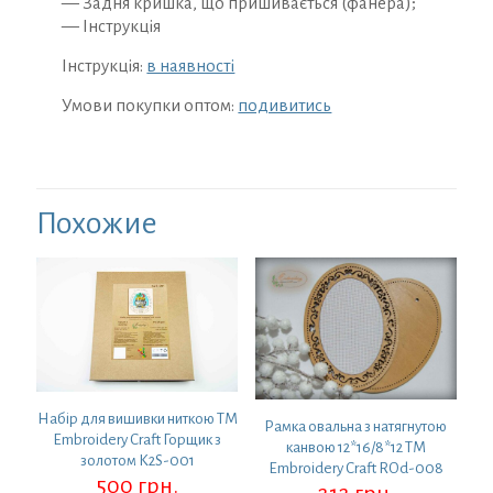
— Задня кришка, що пришивається (фанера);
— Інструкція
Інструкція:
в наявності
Умови покупки оптом:
подивитись
Похожие
Набір для вишивки ниткою ТМ
Рамка овальна з натягнутою
Embroidery Craft Горщик з
канвою 12*16/8*12 ТМ
золотом K2S-001
Embroidery Craft ROd-008
500
грн.
212
грн.