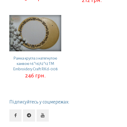
Рамка кругла з натягнутою
канвою 16*16/12*12 ТМ
Embroidery Craft RKd-008
246
грн.
Підписуйтесь у соцмережах: