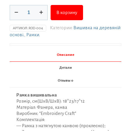
Количество
В корзину
товара
Рамка
овальна
Категории:
Вишивка на деревяній
АРТИКУЛ:
ROD-004
з
основі.
,
Рамки.
натягнутою
канвою
18*23/17*12
Описание
ТМ
Embroidery
Детали
Craft
ROd-
Отзывы
0
004
Рамка вишивальна
Розмір, см(ШхВ/ШхВ): 18*23/17*12
Матеріал: Фанера, канва
Виробник: “Embroidery Craft”
Комплектація:
— Рамка з натягнутою канвою (проклеєно);