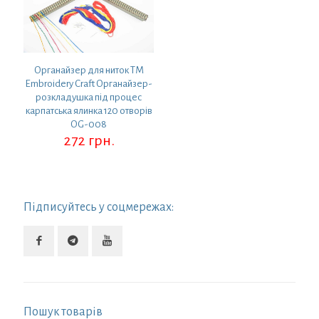
Органайзер для ниток ТМ
Embroidery Craft Органайзер-
розкладушка під процес
карпатська ялинка 120 отворів
OG-008
272
грн.
Підписуйтесь у соцмережах:
Пошук товарів