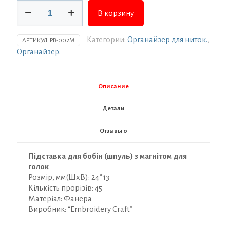
Количество
В корзину
товара
Підставка
для
Категории:
Органайзер для ниток.
,
АРТИКУЛ:
PB-002M
бобін
Органайзер.
(шпуль)
ТМ
Embroidery
Описание
Craft
з
Детали
магнітом
для
Отзывы
0
голок
45
прорізів.
Підставка для бобін (шпуль) з магнітом для
Прорізи
голок
з
Розмір, мм(ШхВ): 24*13
фіксатором
Кількість прорізів: 45
24*13
Матеріал: Фанера
кава
Виробник: “Embroidery Craft”
з