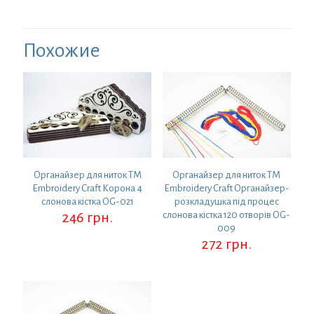
молоком
PB-
002m
Похожие
Органайзер для ниток ТМ
Органайзер для ниток ТМ
Embroidery Craft Корона 4
Embroidery Craft Органайзер-
слонова кістка OG-021
розкладушка під процес
246
грн.
слонова кістка 120 отворів OG-
009
272
грн.