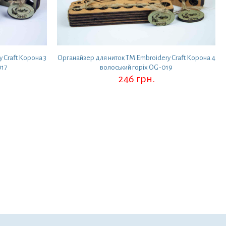
 Craft Корона 3
Органайзер для ниток ТМ Embroidery Craft Корона 4
017
волоський горіх OG-019
246
грн.