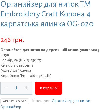
Органайзер для ниток ТМ
Embroidery Craft Корона 4
карпатська ялинка OG-020
246
грн.
Органайзер для ниток на деревянній основі упаковка 5
штук
Розмір, мм(ШхВ): 150*77
Кількість отворів: 8
Матеріал: Фанера
Виробник: “Embroidery Craft”
Количество
В корзину
товара
Органайзер
для
Категории:
Органайзер для ниток.
,
АРТИКУЛ:
OG-020
ниток
Органайзер.
ТМ