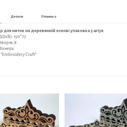
Детали
Отзывы
0
р для ниток на деревянній основі упаковка 5 штук
(ШхВ): 150*77
творів: 8
 Фанера
“Embroidery Craft”