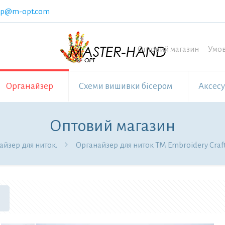
op@m-opt.com
Оптовий магазин
Умов
Органайзер
Схеми вишивки бісером
Аксес
Оптовий магазин
айзер для ниток.
Органайзер для ниток ТМ Embroidery Craf