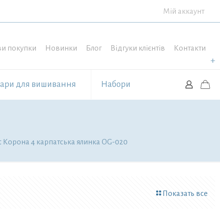
Мій аккаунт
и покупки
Новинки
Блог
Відгуки клієнтів
Контакти
уари для вишивання
Набори
t Корона 4 карпатська ялинка OG-020
Показать все