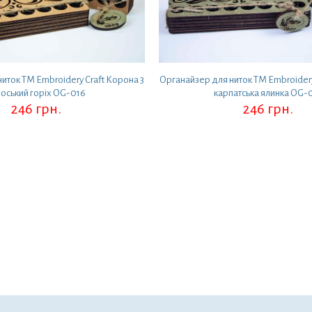
иток ТМ Embroidery Craft Корона 3
Органайзер для ниток ТМ Embroidery
оський горіх OG-016
карпатська ялинка OG-
246
грн.
246
грн.