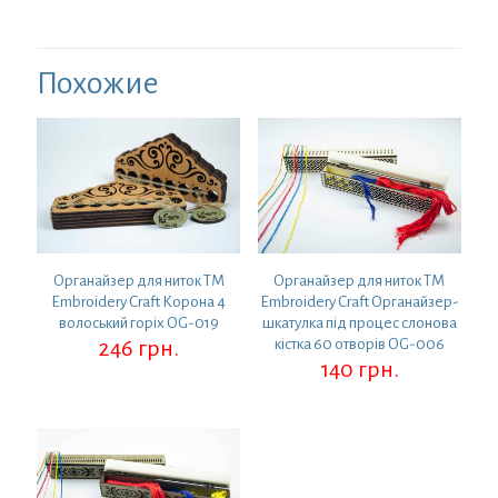
Похожие
Органайзер для ниток ТМ
Органайзер для ниток ТМ
Embroidery Craft Корона 4
Embroidery Craft Органайзер-
волоський горіх OG-019
шкатулка під процес слонова
246
грн.
кістка 60 отворів OG-006
140
грн.