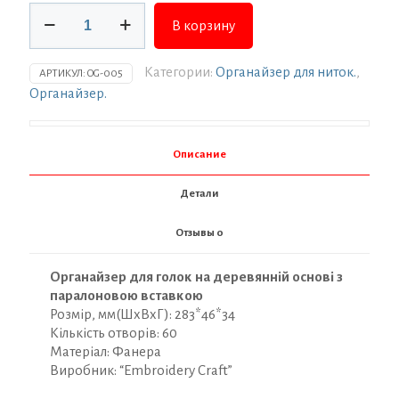
Количество
В корзину
товара
Органайзер
для
Категории:
Органайзер для ниток.
,
АРТИКУЛ:
OG-005
ниток
Органайзер.
ТМ
Embroidery
Craft
Описание
Органайзер-
шкатулка
Детали
під
процес
Отзывы
0
карпатська
ялинка
60
Органайзер для голок на деревянній основі з
отворів
паралоновою вставкою
OG-
Розмір, мм(ШхВхГ): 283*46*34
005
Кількість отворів: 60
Матеріал: Фанера
Виробник: “Embroidery Craft”